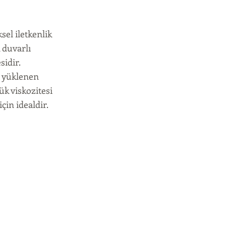
el iletkenlik
 duvarlı
idir.
 yüklenen
ük viskozitesi
çin idealdir.