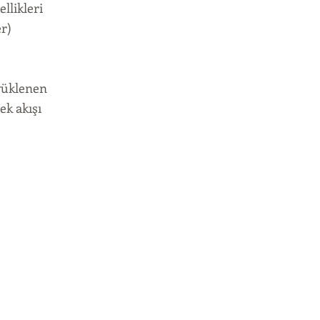
llikleri
r)
yüklenen
ek akışı