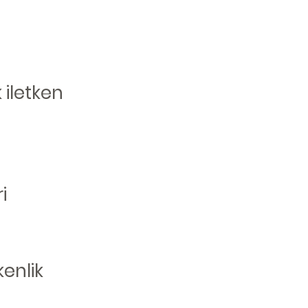
 iletken
i
enlik