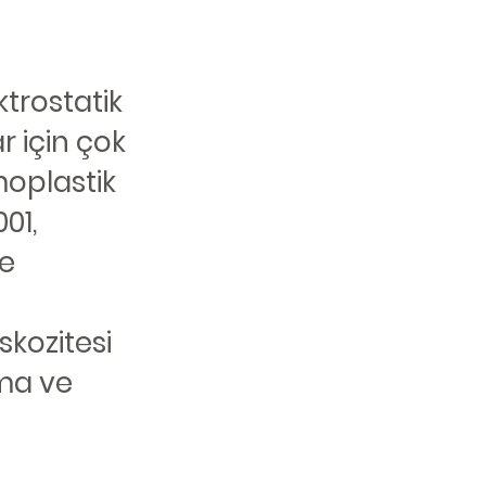
ktrostatik
r için çok
oplastik
01,
le
skozitesi
ama ve