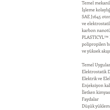
Temel mekanik
İşleme kolaylı
SAE J1645 otom
ve elektrostat
karbon nanotüp
PLASTICYL™ PP
polipropilen b
ve yüksek akış
Temel Uygula
Elektrostatik D
Elektrik ve El
Enjeksiyon kal
İletken kimyas
Faydalar
Düşük yükleme