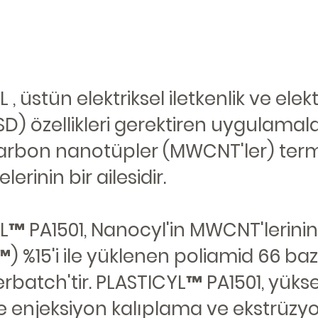
 , üstün elektriksel iletkenlik ve elek
SD) özellikleri gerektiren uygulamala
karbon nanotüpler (MWCNT'ler) term
erinin bir ailesidir.
L™ PA1501, Nanocyl'in MWCNT'lerinin
 %15'i ile yüklenen poliamid 66 bazl
rbatch'tir. PLASTICYL™ PA1501, yükse
e enjeksiyon kalıplama ve ekstrüzy