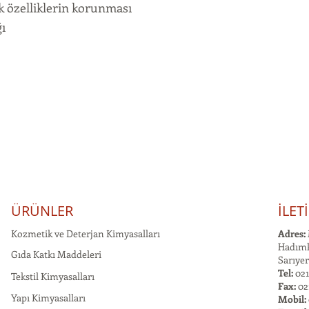
 özelliklerin korunması
ğı
ÜRÜNLER
İLET
Kozmetik ve Deterjan Kimyasalları
Adres:
Hadımk
Gıda Katkı Maddeleri
Sarıyer
Tel:
021
Tekstil Kimyasalları
Fax:
02
Yapı Kimyasalları
Mobil: