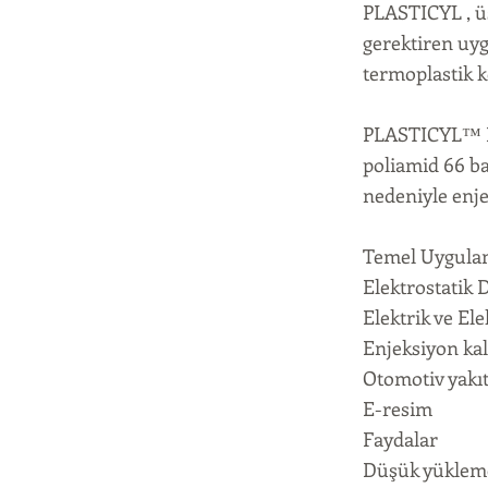
PLASTICYL , üst
gerektiren uy
termoplastik k
PLASTICYL™ PA
poliamid 66 ba
nedeniyle enje
Temel Uygula
Elektrostatik D
Elektrik ve El
Enjeksiyon ka
Otomotiv yakıt
E-resim
Faydalar
Düşük yükleme