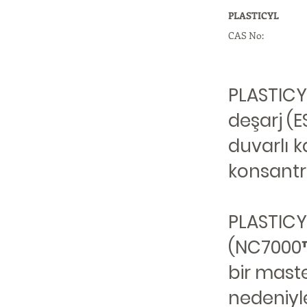
PLASTICYL
CAS No:
PLASTICYL
deşarj (E
duvarlı 
konsantrel
PLASTICY
(NC7000™)
bir maste
nedeniyl