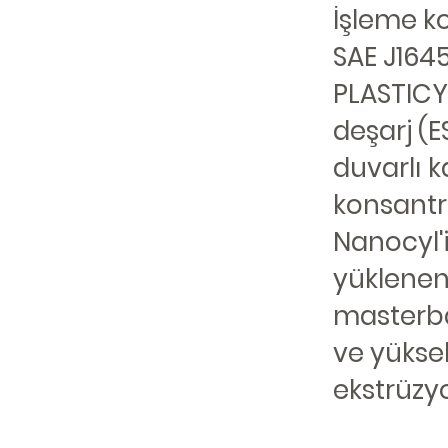
İşleme ko
SAE J1645
PLASTICYL
deşarj (E
duvarlı 
konsantre
Nanocyl'
yüklenen 
masterbat
ve yükse
ekstrüzyon