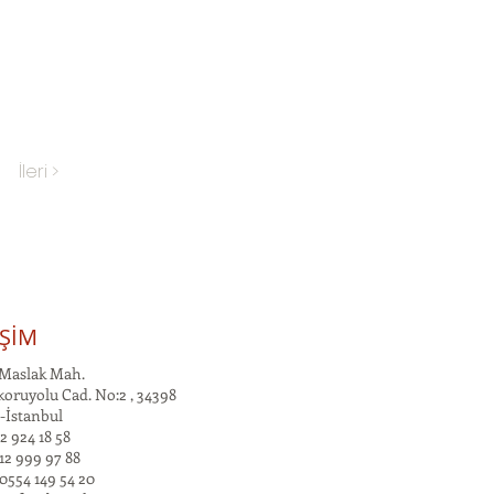
İleri >
İŞİM
Maslak Mah.
oruyolu Cad. No:2 , 34398
-İstanbul
2 924 18 58
12 999 97 88
0554 149 54 20