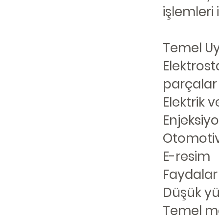
işlemleri 
Temel U
Elektrost
parçalar
Elektrik 
Enjeksiy
Otomotiv 
E-resim
Faydalar
Düşük yü
Temel me