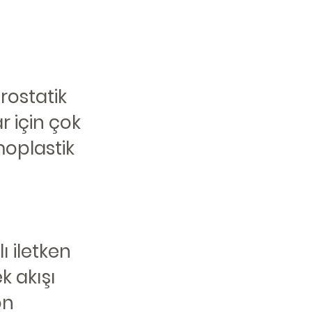
trostatik
r için çok
oplastik
ı iletken
k akışı
on