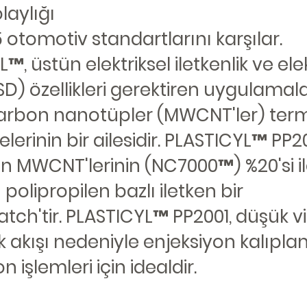
laylığı
 otomotiv standartlarını karşılar.
™, üstün elektriksel iletkenlik ve ele
SD) özellikleri gerektiren uygulamala
karbon nanotüpler (MWCNT'ler) term
lerinin bir ailesidir. PLASTICYL™ PP20
in MWCNT'lerinin (NC7000™) %20'si i
polipropilen bazlı iletken bir
ch'tir. PLASTICYL™ PP2001, düşük vi
k akışı nedeniyle enjeksiyon kalıpl
 işlemleri için idealdir.