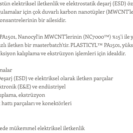
ün elektriksel iletkenlik ve elektrostatik deşarj (ESD) öze
gulamalar için çok duvarlı karbon nanotüpler (MWCNT'le
onsantrelerinin bir ailesidir.
1501, Nanocyl'in MWCNT'lerinin (NC7000™) %15'i ile 
zlı iletken bir masterbatch'tir. PLASTICYL™ PA1501, yüks
ksiyon kalıplama ve ekstrüzyon işlemleri için idealdir.
malar
eşarj (ESD) ve elektriksel olarak iletken parçalar
ektronik (E&E) ve endüstriyel
lıplama, ekstrüzyon
 hattı parçaları ve konektörleri
de mükemmel elektriksel iletkenlik