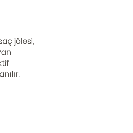
aç jölesi,
yan
tif
nılır.