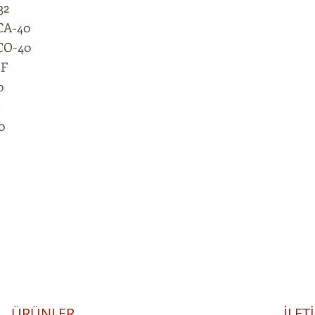
32
CA-40
CO-40
 F
0
S
0
ÜRÜNLER
İLET