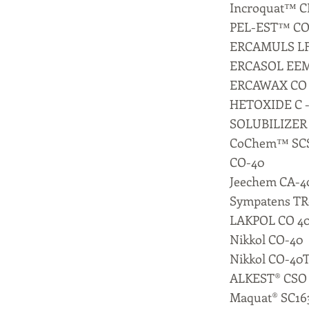
Incroquat™ C
PEL-EST™ CO
ERCAMULS LF
ERCASOL EEM
ERCAWAX CO 
HETOXIDE C -
SOLUBILIZER
CoChem™ SC
CO-40
Jeechem CA-4
Sympatens TR
LAKPOL CO 4
Nikkol CO-40
Nikkol CO-40
ALKEST® CSO
Maquat® SC16