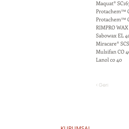
Maquat® SC16
Protachem™ 
Protachem™ 
RIMPRO WAX
Sabowax EL 4
Miracare® SC
Mulsifan CO 4
Lanol co 40
< Geri
KURUMSAL