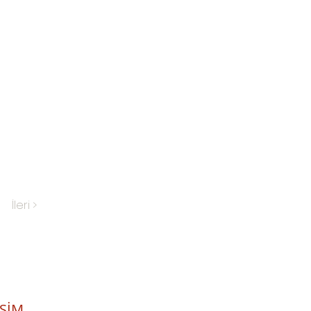
İleri >
İŞİM