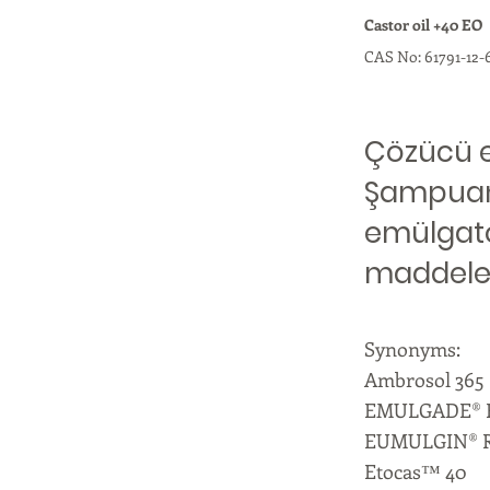
Castor oil +40 EO
CAS No: 61791-12-
Çözücü et
Şampuan 
emülgatör
maddeleri
Synonyms:
Ambrosol 365
EMULGADE® 
EUMULGIN® R
Etocas™ 40