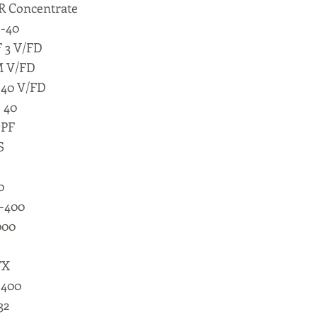
R Concentrate
-40
 3 V/FD
 V/FD
40 V/FD
 40
 PF
S
0
-400
000
TX
 400
32