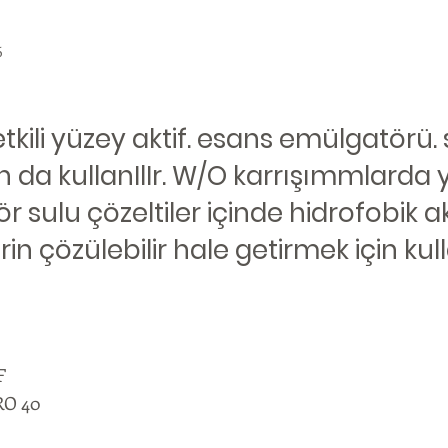
6
kili yüzey aktif. esans emülgatörü. s
da kullanIlIr. W/O karrışımmlarda 
 sulu çözeltiler içinde hidrofobik ak
n çözülebilir hale getirmek için kulla
F
O 40