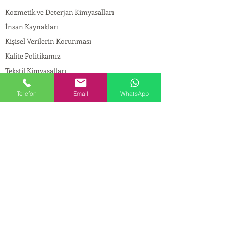
Kozmetik ve Deterjan Kimyasalları
İnsan Kaynakları
Kişisel Verilerin Korunması
Kalite Politikamız
Tekstil Kimyasalları
Yapı Kimyasalları
Telefon
Email
WhatsApp
İlaç Kimyasalları
© Copyright
İLETİŞİM
Adres:
Maslak Mah. Hadımkoruyolu Cad. No:2 ,
34398
Sarıyer-İstanbul
Tel:
0212 924 18 58
Fax:
0212 999 97 88
Mobil:
0554 149 54 20
E-mail:
info@birpakimya.com.tr