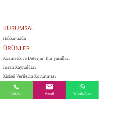
KURUMSAL
Hakkımızda
ÜRÜNLER
Kozmetik ve Deterjan Kimyasalları
İnsan Kaynakları
Kişisel Verilerin Korunması
Kalite Politikamız
Tekstil Kimyasalları
Telefon
Email
WhatsApp
Yapı Kimyasalları
İlaç Kimyasalları
© Copyright
İLETİŞİM