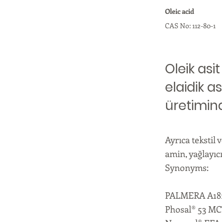
Oleic acid
CAS No: 112-80-1
Oleik asi
elaidik as
üretimin
Ayrıca tekstil
amin, yağlayıc
Synonyms:
PALMERA A1813
Phosal® 53 M