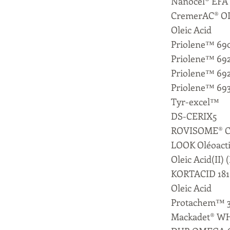
Nanocel® EFA
CremerAC® OL
Oleic Acid
Priolene™ 69
Priolene™ 69
Priolene™ 69
Priolene™ 69
Tyr-excel™
DS-CERIX5
ROVISOME® 
LOOK Oléoacti
Oleic Acid(II) 
KORTACID 181
Oleic Acid
Protachem™ 
Mackadet® W