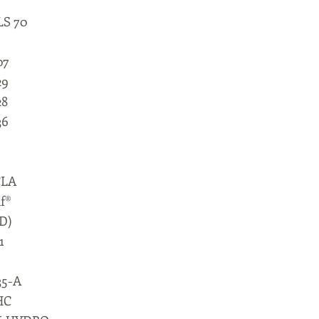
S 70
07
29
28
36
CLA
f®
(D)
1
35-A
HC