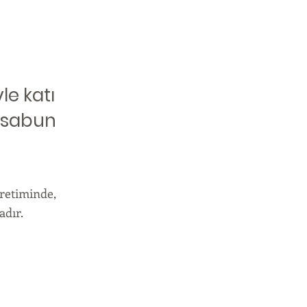
le katı
t, sabun
üretiminde,
adır.