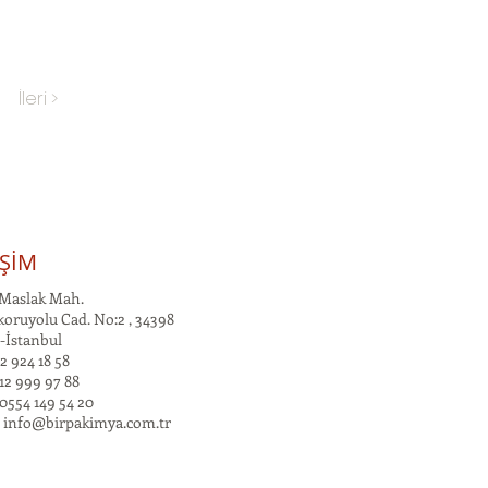
İleri >
İŞİM
Maslak Mah.
oruyolu Cad. No:2 , 34398
-İstanbul
2 924 18 58
12 999 97 88
0554 149 54 20
:
info@birpakimya.com.tr