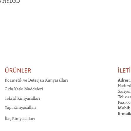
6 HYDRO
ÜRÜNLER
İLET
Kozmetik ve Deterjan Kimyasalları
Adres:
Hadımk
Gıda Katkı Maddeleri
Sarıyer
Tel:
021
Tekstil Kimyasalları
Fax:
02
Yapı Kimyasalları
Mobil:
E-mail
İlaç Kimyasalları