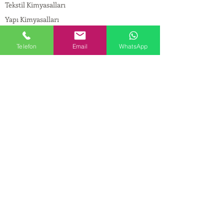
Tekstil Kimyasalları
Yapı Kimyasalları
İlaç Kimyasalları
Telefon
Email
WhatsApp
© Copyright
İLETİŞİM
Adres:
Maslak Mah. Hadımkoruyolu Cad. No:2 ,
34398
Sarıyer-İstanbul
Tel:
0212 924 18 58
Fax:
0212 999 97 88
Mobil:
0554 149 54 20
E-mail:
info@birpakimya.com.tr
© 2022 Birpak Kimya İth. İhr. San ve Tic. Ltd.
Şti. Tüm hakları saklıdır. | Yasal Uyarı