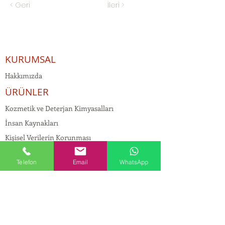
< Geri
İleri >
KURUMSAL
Hakkımızda
ÜRÜNLER
Kozmetik ve Deterjan Kimyasalları
İnsan Kaynakları
Kişisel Verilerin Korunması
Kalite Politikamız
Telefon
Email
WhatsApp
Tekstil Kimyasalları
Yapı Kimyasalları
İlaç Kimyasalları
© Copyright