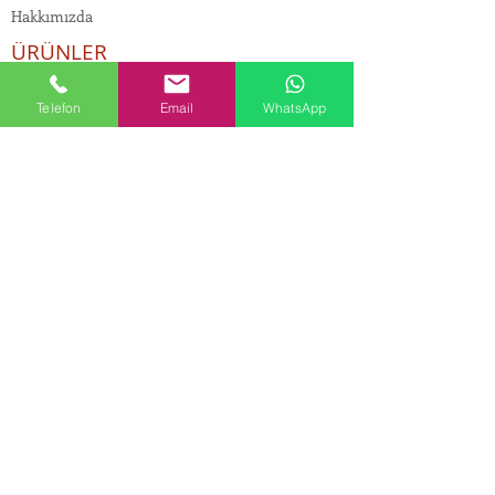
Hakkımızda
ÜRÜNLER
Kozmetik ve Deterjan Kimyasalları
Telefon
Email
WhatsApp
İnsan Kaynakları
Kişisel Verilerin Korunması
Kalite Politikamız
Tekstil Kimyasalları
Yapı Kimyasalları
İlaç Kimyasalları
© Copyright
İLETİŞİM
Adres:
Maslak Mah. Hadımkoruyolu Cad. No:2 ,
34398
Sarıyer-İstanbul
Tel:
0212 924 18 58
Fax:
0212 999 97 88