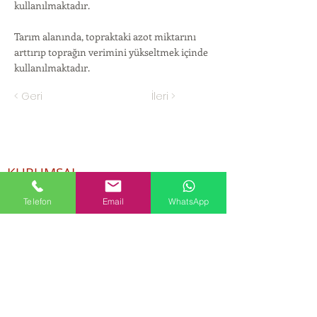
kullanılmaktadır.
Tarım alanında, topraktaki azot miktarını
arttırıp toprağın verimini yükseltmek içinde
kullanılmaktadır.
< Geri
İleri >
KURUMSAL
Hakkımızda
Telefon
Email
WhatsApp
ÜRÜNLER
Kozmetik ve Deterjan Kimyasalları
İnsan Kaynakları
Kişisel Verilerin Korunması
Kalite Politikamız