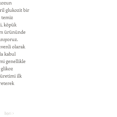
ikozun
ril glukozit bir
n temiz
i, köpük
akım ürününde
anıyoruz.
üvenli olarak
da kabul
imi genellikle
 glikoz
 üretimi ilk
üreterek
İleri >