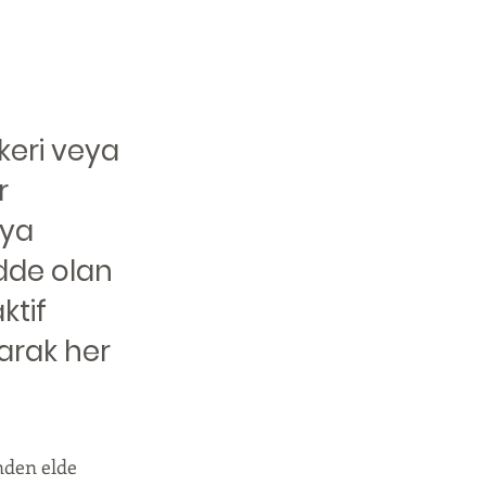
ekeri veya
r
eya
adde olan
aktif
rarak her
inden elde