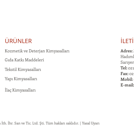
ÜRÜNLER
İLET
Kozmetik ve Deterjan Kimyasalları
Adres:
Hadımk
Gıda Katkı Maddeleri
Sarıyer
Tel:
021
Tekstil Kimyasalları
Fax:
02
Yapı Kimyasalları
Mobil:
E-mail
İlaç Kimyasalları
h. İhr. San ve Tic. Ltd. Şti. Tüm hakları saklıdır. | Yasal Uyarı