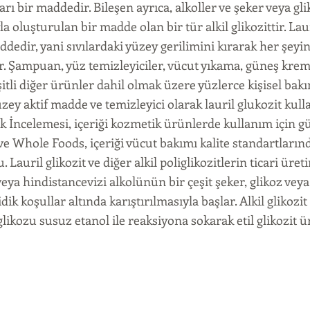
arı bir maddedir. Bileşen ayrıca, alkoller ve şeker veya gl
la oluşturulan bir madde olan bir tür alkil glikozittir. Lau
ddedir, yani sıvılardaki yüzey gerilimini kırarak her şeyi
r. Şampuan, yüz temizleyiciler, vücut yıkama, güneş krem
itli diğer ürünler dahil olmak üzere yüzlerce kişisel b
üzey aktif madde ve temizleyici olarak lauril glukozit kull
k İncelemesi, içeriği kozmetik ürünlerde kullanım için g
ve Whole Foods, içeriği vücut bakımı kalite standartların
. Lauril glikozit ve diğer alkil poliglikozitlerin ticari üret
eya hindistancevizi alkolünün bir çeşit şeker, glikoz veya
idik koşullar altında karıştırılmasıyla başlar. Alkil glikozit
glikozu susuz etanol ile reaksiyona sokarak etil glikozit 