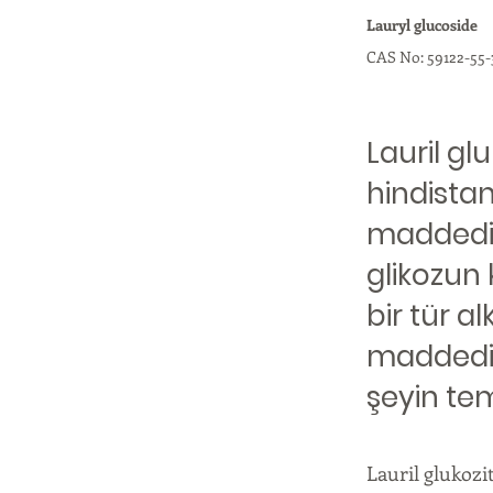
Lauryl glucoside
CAS No: 59122-55-
Lauril gl
hindistan
maddedir.
glikozun 
bir tür alk
maddedir,
şeyin tem
Lauril glukozi