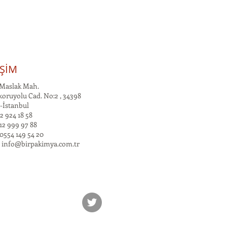
İŞİM
Maslak Mah.
oruyolu Cad. No:2 , 34398
-İstanbul
2 924 18 58
12 999 97 88
0554 149 54 20
:
info@birpakimya.com.tr