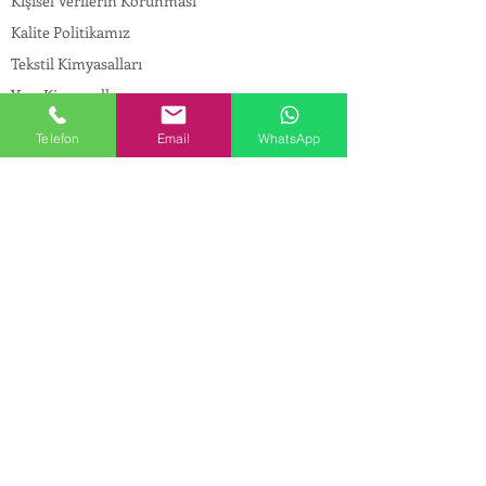
Kişisel Verilerin Korunması
Kalite Politikamız
Tekstil Kimyasalları
Yapı Kimyasalları
İlaç Kimyasalları
Telefon
Email
WhatsApp
© Copyright
İLETİŞİM
Adres:
Maslak Mah. Hadımkoruyolu Cad. No:2 ,
34398
Sarıyer-İstanbul
Tel:
0212 924 18 58
Fax:
0212 999 97 88
Mobil:
0554 149 54 20
E-mail:
info@birpakimya.com.tr
© 2022 Birpak Kimya İth. İhr. San ve Tic. Ltd.
Şti. Tüm hakları saklıdır. | Yasal Uyarı