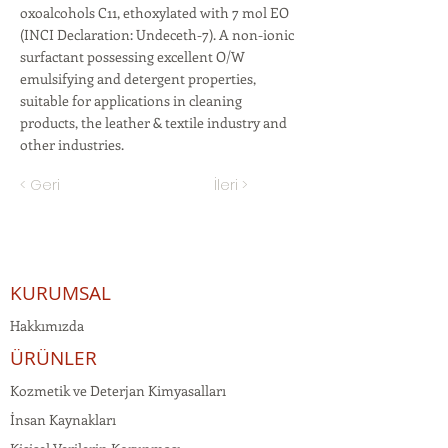
oxoalcohols C11, ethoxylated with 7 mol EO
(INCI Declaration: Undeceth-7). A non-ionic
surfactant possessing excellent O/W
emulsifying and detergent properties,
suitable for applications in cleaning
products, the leather & textile industry and
other industries.
< Geri
İleri >
KURUMSAL
Hakkımızda
ÜRÜNLER
Kozmetik ve Deterjan Kimyasalları
İnsan Kaynakları