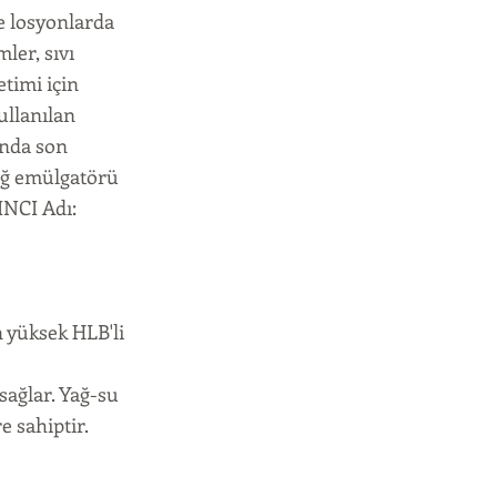
e losyonlarda
ler, sıvı
timi için
ullanılan
ında son
yağ emülgatörü
 INCI Adı:
 yüksek HLB'li
sağlar. Yağ-su
e sahiptir.