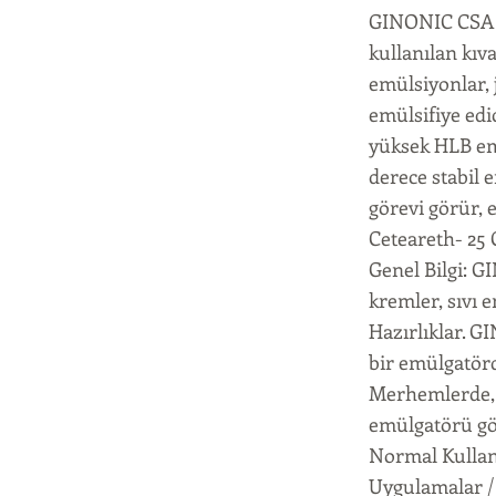
GINONIC CSA 25
kullanılan kıv
emülsiyonlar, 
emülsifiye edi
yüksek HLB emü
derece stabil 
görevi görür, e
Ceteareth- 25
Genel Bilgi: G
kremler, sıvı e
Hazırlıklar. G
bir emülgatör
Merhemlerde, j
emülgatörü göre
Normal Kullanı
Uygulamalar / 