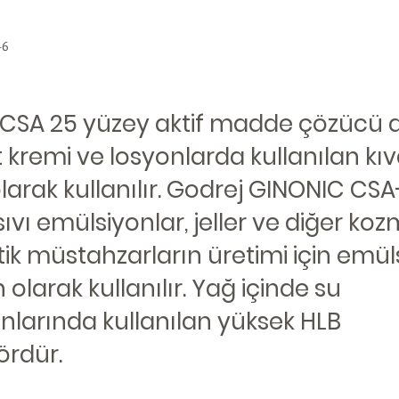
-6
CSA 25 yüzey aktif madde çözücü a
lt kremi ve losyonlarda kullanılan k
 olarak kullanılır. Godrej GINONIC CS
sıvı emülsiyonlar, jeller ve diğer koz
k müstahzarların üretimi için emüls
n olarak kullanılır. Yağ içinde su
nlarında kullanılan yüksek HLB
rdür.