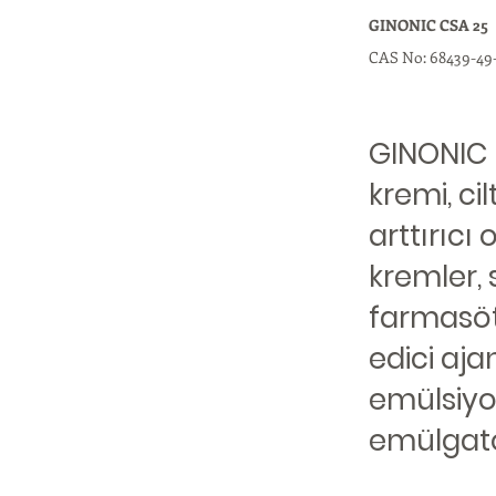
GINONIC CSA 25
CAS No: 68439-49
GINONIC 
kremi, ci
arttırıcı
kremler, 
farmasöti
edici aja
emülsiyo
emülgatö