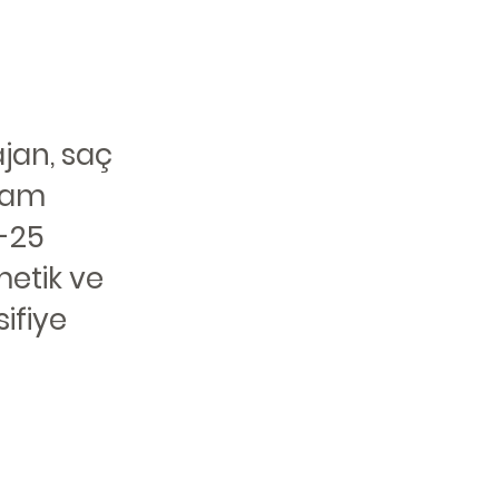
jan, saç
ıvam
A-25
metik ve
ifiye