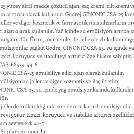
 yüzey aktif madde çözücü ajan, saç kremi, cilt kremi v
am arttırıcı olarak kullanılır. Godrej GINONIC CSA-25 krem
jeller ve diğer kozmetik ve farmasötik müstahzarların üre
ci ajan olarak kullanılır. Yağ içinde su emülsiyonlarında k
lgatördür. Ürün, merhemlerde, jellerde vb. kullanıldığ
emülsiyonlar sağlar. Godrej GINONIC CSA-25, su içinde 
mici, koruyucu ve stabiliteyi arttırıcı özelliklere sahiptir.
 CAS: 68439-49-6
INONIC CSA-25 emülsifiye edici ajan olarak kullanılır.
mülsiyonlar, jeller ve diğer kozmetik ve ilaç üretimi
INONIC CSA-25, su içinde yağ emülsiyonlarında kullanılan
dür.
ellerde kullanıldığında son derece kararlı emülsiyonlar 
vi görür, Emici, koruyucu ve stabilite arttırıcı özellikler
m seviyeleri: %1-5
Şunlar için önerilir: