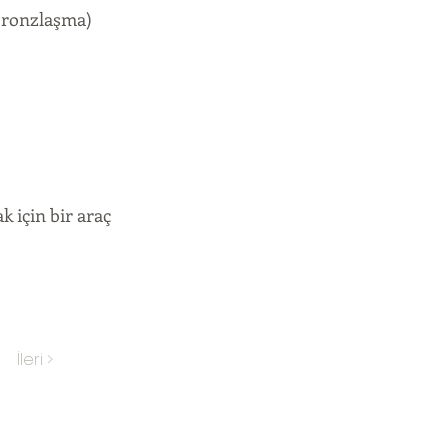
bronzlaşma)
 için bir araç
İleri >