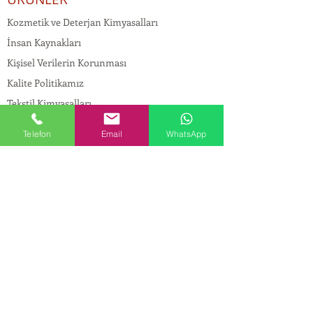
Kozmetik ve Deterjan Kimyasalları
İnsan Kaynakları
Kişisel Verilerin Korunması
Kalite Politikamız
Tekstil Kimyasalları
Yapı Kimyasalları
Telefon
Email
WhatsApp
İlaç Kimyasalları
© Copyright
İLETİŞİM
Adres:
Maslak Mah. Hadımkoruyolu Cad. No:2 ,
34398
Sarıyer-İstanbul
Tel:
0212 924 18 58
Fax:
0212 999 97 88
Mobil:
0554 149 54 20
E-mail:
info@birpakimya.com.tr