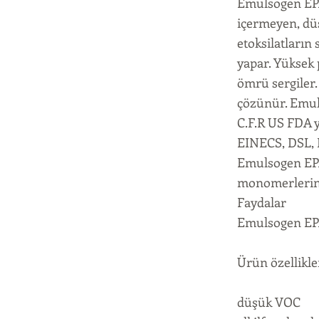
Emulsogen EPA 0
içermeyen, düş
etoksilatların
yapar. Yüksek 
ömrü sergiler.
çözünür. Emuls
C.F.R US FDA y
EINECS, DSL, E
Emulsogen EPA 0
monomerlerin 
Faydalar
Emulsogen EPA 
Ürün özellikler
düşük VOC