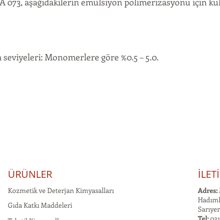
073, aşağıdakilerin emülsiyon polimerizasyonu için kull
seviyeleri: Monomerlere göre %0.5 – 5.0.
ÜRÜNLER
İLET
Kozmetik ve Deterjan Kimyasalları
Adres:
Hadımk
Gıda Katkı Maddeleri
Sarıyer
Tel:
021