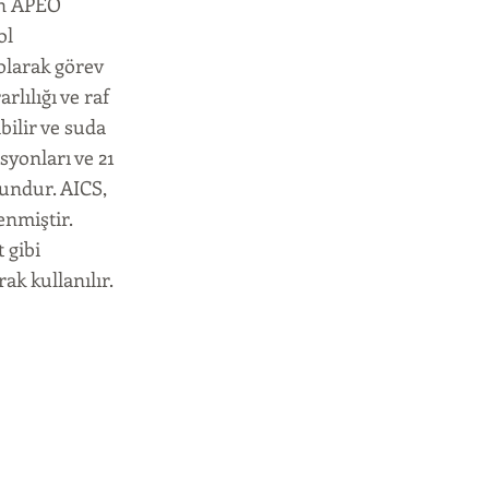
tın APEO
ol
olarak görev
lılığı ve raf
bilir ve suda
yonları ve 21
gundur. AICS,
enmiştir.
t gibi
k kullanılır.