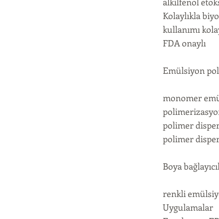
alkilfenol eto
Kolaylıkla biyo
kullanımı kola
FDA onaylı
Emülsiyon po
monomer emüls
polimerizasyo
polimer dispe
polimer dispers
Boya bağlayıc
renkli emülsi
Uygulamalar