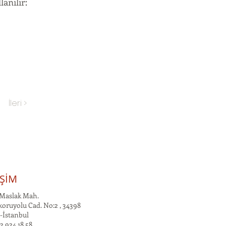
anılır:
İleri >
İŞİM
Maslak Mah.
oruyolu Cad. No:2 , 34398
-İstanbul
2 924 18 58