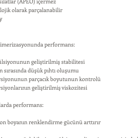
ksilatlar (APEO) içermez
lojik olarak parçalanabilir
y
limerizasyonunda performans:
iyonunun geliştirilmiş stabilitesi
n sırasında düşük pıhtı oluşumu
rsiyonunun parçacık boyutunun kontrolü
iyonlarının geliştirilmiş viskozitesi
ılarda performans:
yon boyanın renklendirme gücünü arttırır