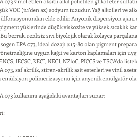
73 7 mol etilen oksitli alkil polietilen glikol eter sülfa
ük VOC (%1'den az) sodyum tuzudur. Yağ alkolleri ve alk
 sülfonasyonundan elde edilir. Anyonik dispersiyon ajanı 
pigment yüklerinde düşük viskozite ve yüksek sıcaklık karar
 Bu berrak, renksiz sıvı biyolojik olarak kolayca parçalana
ogen EPA 073, ideal dozajı %15-80 olan pigment preparas
önetmeliğine uygun kağıt ve karton kaplamaları için uy
NCS, IECSC, KECI, NECI, NZloC, PICCS ve TSCA'da listel
73, saf akrilik, stiren-akrilik asit esterleri ve vinil aseta
emülsiyon polimerizasyonu için anyonik emülgatör olara
073 kullanımı aşağıdaki avantajları sunar:
i: