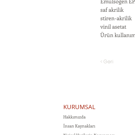
Emulsogen EPA 
saf akrilik
stiren-akrilik
vinil asetat
Ürün kullanım 
< Geri
KURUMSAL
Hakkımızda
İnsan Kaynakları