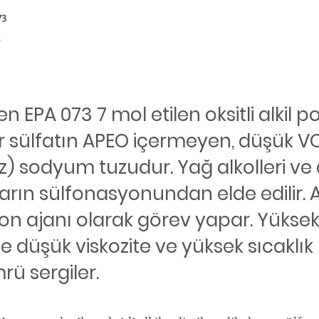
73
1
 EPA 073 7 mol etilen oksitli alkil po
ter sülfatın APEO içermeyen, düşük 
z) sodyum tuzudur. Yağ alkolleri ve 
ların sülfonasyonundan elde edilir.
yon ajanı olarak görev yapar. Yükse
e düşük viskozite ve yüksek sıcaklık k
rü sergiler.