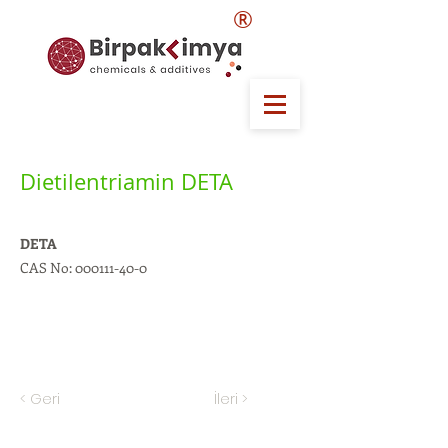
®
Dietilentriamin DETA
DETA
CAS No:
000111-40-0
< Geri
İleri >