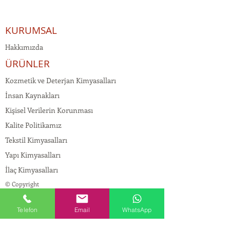
KURUMSAL
Hakkımızda
ÜRÜNLER
Kozmetik ve Deterjan Kimyasalları
İnsan Kaynakları
Kişisel Verilerin Korunması
Kalite Politikamız
Tekstil Kimyasalları
Yapı Kimyasalları
İlaç Kimyasalları
© Copyright
İLETİŞİM
Telefon
Email
WhatsApp
Adres:
Maslak Mah. Hadımkoruyolu Cad. No:2 ,