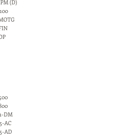
IPM (D)
-100
 MOTG
FIN
 OP
500
800
61-DM
5-AC
65-AD