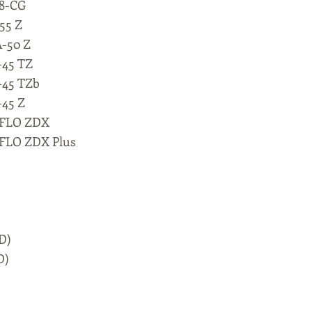
8-CG
55 Z
-50 Z
45 TZ
45 TZb
45 Z
Z-FLO ZDX
-FLO ZDX Plus
D)
D)