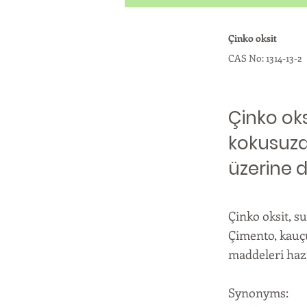
Çinko oksit
CAS No: 1314-13-2
Çinko ok
kokusuzd
üzerine 
Çinko oksit, s
Çimento, kauçu
maddeleri hazı
Synonyms: