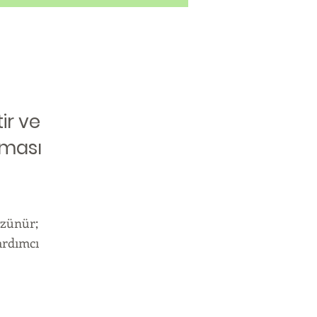
ir ve
uması
özünür;
ardımcı