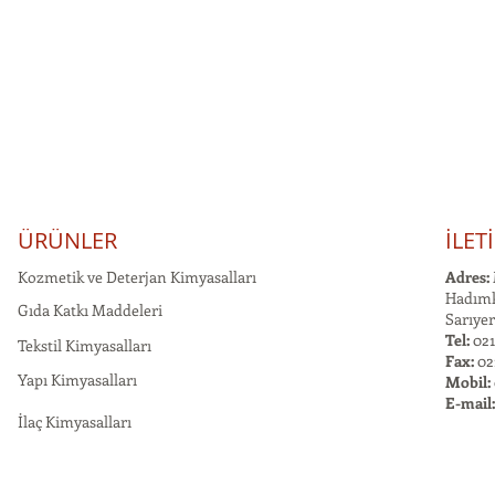
ÜRÜNLER
İLET
Kozmetik ve Deterjan Kimyasalları
Adres:
Hadımk
Gıda Katkı Maddeleri
Sarıyer
Tel:
021
Tekstil Kimyasalları
Fax:
02
Yapı Kimyasalları
Mobil:
E-mail
İlaç Kimyasalları