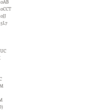
50AB
 50CCT
0JJ
55L7
-UC
X
C
5M
3M
D)