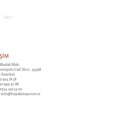
İleri >
İŞİM
Maslak Mah.
oruyolu Cad. No:2 , 34398
-İstanbul
2 924 18 58
12 999 97 88
0554 149 54 20
:
info@birpakimya.com.tr