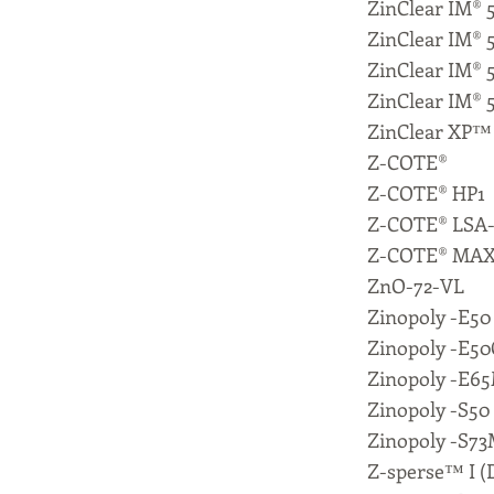
ZinClear IM® 
ZinClear IM®
ZinClear IM® 5
ZinClear IM® 
ZinClear XP™
Z-COTE®
Z-COTE® HP1
Z-COTE® LSA
Z-COTE® MA
ZnO-72-VL
Zinopoly -E50
Zinopoly -E50
Zinopoly -E6
Zinopoly -S50
Zinopoly -S7
Z-sperse™ I (