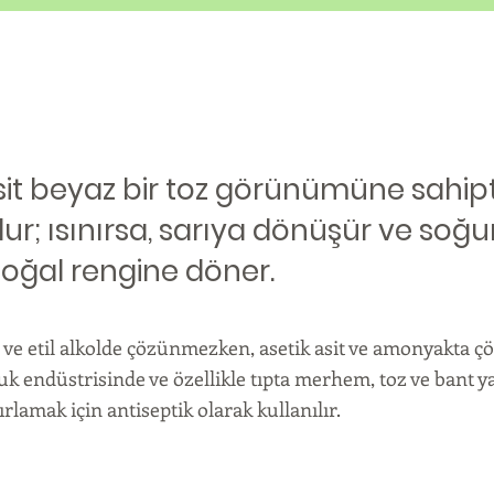
sit beyaz bir toz görünümüne sahipt
ur; ısınırsa, sarıya dönüşür ve soğ
doğal rengine döner.
u ve etil alkolde çözünmezken, asetik asit ve amonyakta ç
k endüstrisinde ve özellikle tıpta merhem, toz ve bant y
rlamak için antiseptik olarak kullanılır.