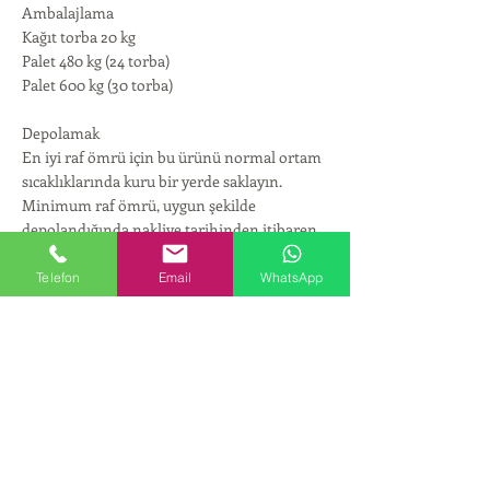
Ambalajlama
Kağıt torba 20 kg
Palet 480 kg (24 torba)
Palet 600 kg (30 torba)
Depolamak
En iyi raf ömrü için bu ürünü normal ortam
sıcaklıklarında kuru bir yerde saklayın.
Minimum raf ömrü, uygun şekilde
depolandığında nakliye tarihinden itibaren
iki yıldır.
Telefon
Email
WhatsApp
< Geri
İleri >
KURUMSAL
Hakkımızda
ÜRÜNLER