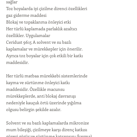
sağlar
Toz boyalarda iyi çizilme direnci özellikleri
gaz giderme maddesi
Blokaj ve topaklanma önleyici etki
Her türlü kaplamada parlaklık azaltıcı
özellikler. Uygulamalar
Ceridust 9615 A ​​​​solvent ve su bazlı
kaplamalar ve mürekkepler için önerilir.
Ayrıca toz boyalar için çok etkili bir katkı
maddesidir.
Her türlü matbaa mürekkebi sistemlerinde
kayma ve sürtünme önleyici katkı
maddesidir. Özellikle macunsu
mürekkeplerde, anti blokaj davranışı
nedeniyle kauçuk örtü üzerinde yığılma
olgusu belirgin şekilde azalır.
Solvent ve su bazlı kaplamalarda mikronize
mum bileşiği, çizilmeye karşı direnç katkısı
görevi görür ve sürtünme katsayısını (kayma)