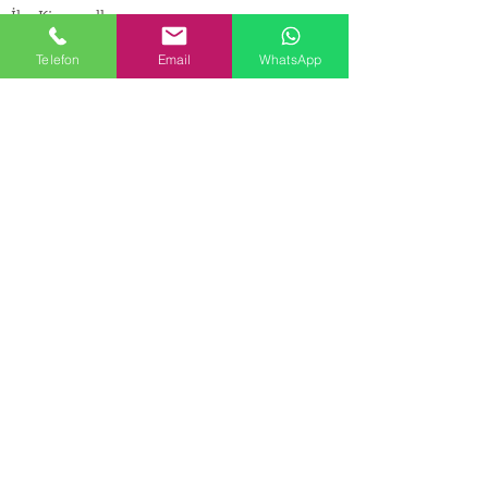
İlaç Kimyasalları
© Copyright
Telefon
Email
WhatsApp
İLETİŞİM
Adres:
Maslak Mah. Hadımkoruyolu Cad. No:2 ,
34398
Sarıyer-İstanbul
Tel:
0212 924 18 58
Fax:
0212 999 97 88
Mobil:
0554 149 54 20
E-mail:
info@birpakimya.com.tr
© 2022 Birpak Kimya İth. İhr. San ve Tic. Ltd.
Şti. Tüm hakları saklıdır. | Yasal Uyarı