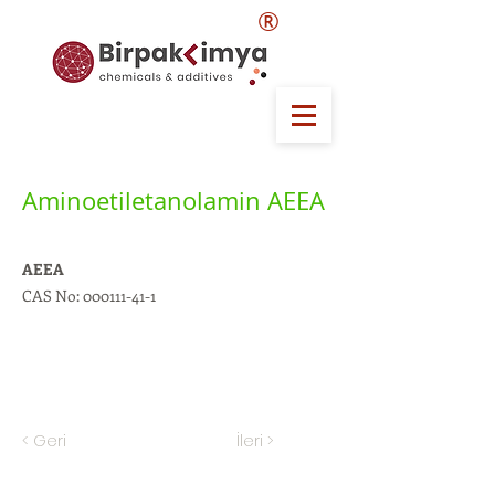
®
Aminoetiletanolamin AEEA
AEEA
CAS No:
000111-41-1
< Geri
İleri >