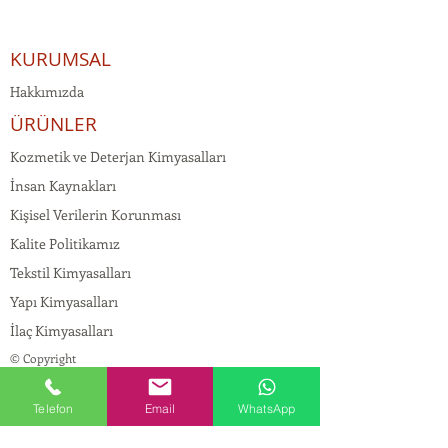
KURUMSAL
Hakkımızda
ÜRÜNLER
Kozmetik ve Deterjan Kimyasalları
İnsan Kaynakları
Kişisel Verilerin Korunması
Kalite Politikamız
Tekstil Kimyasalları
Yapı Kimyasalları
İlaç Kimyasalları
© Copyright
İLETİŞİM
Telefon
Email
WhatsApp
Adres:
Maslak Mah. Hadımkoruyolu Cad. No:2 ,