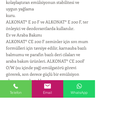
kolaylaştıran emülsiyonun stabilitesi ve
uygun yağlama
kuru.
ALKONAT® E 20 F ve ALKONAT® E 200 F, ter
önleyici ve deodorantlarda kullanılır.
Ev ve Araba Bakımı
ALKONAT® CE 200 F zeminler için sıvı mum
formülleri için tavsiye edilir, karnauba bazlı
balmumu ve parafin bazlı deri cilaları ve
araba bakım ürünleri. ALKONAT® CE 200F
O/W (su içinde yağ) emülgatörü görevi
görerek, son derece güçlü bir emülsiyon
oluşumunu destekler.
alkali ortamda bile yüksek formülasyon
Telefon
Email
WhatsApp
stabilitesini destekleyen küçük ve homojen
parçacıklar
orta. Emülsiyon kalitesi ve tutarlılığı, ürünün
parlaklığını ve sıkılığını etkiler.
balmumu filmi.
ALKONAT® CE, sentetik mumların O/W
emülsiyonlaştırıcısı ve emülsiyonların