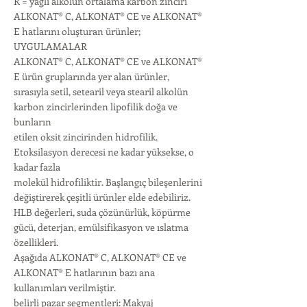
R = yağlı alkolün ortalama karbon zinciri
ALKONAT® C, ALKONAT® CE ve ALKONAT®
E hatlarını oluşturan ürünler;
UYGULAMALAR
ALKONAT® C, ALKONAT® CE ve ALKONAT®
E ürün gruplarında yer alan ürünler,
sırasıyla setil, setearil veya stearil alkolün
karbon zincirlerinden lipofilik doğa ve
bunların
etilen oksit zincirinden hidrofilik.
Etoksilasyon derecesi ne kadar yüksekse, o
kadar fazla
molekül hidrofiliktir. Başlangıç ​​bileşenlerini
değiştirerek çeşitli ürünler elde edebiliriz.
HLB değerleri, suda çözünürlük, köpürme
gücü, deterjan, emülsifikasyon ve ıslatma
özellikleri.
Aşağıda ALKONAT® C, ALKONAT® CE ve
ALKONAT® E hatlarının bazı ana
kullanımları verilmiştir.
belirli pazar segmentleri: Makyaj