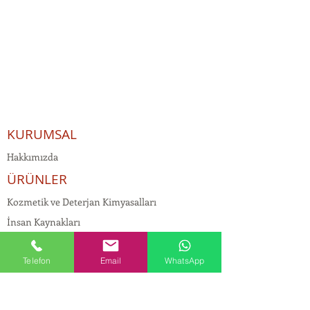
KURUMSAL
Hakkımızda
ÜRÜNLER
Kozmetik ve Deterjan Kimyasalları
İnsan Kaynakları
Kişisel Verilerin Korunması
Telefon
Email
WhatsApp
Kalite Politikamız
Tekstil Kimyasalları
Yapı Kimyasalları