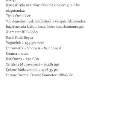
Kauçuk rulo yazıcılar, faks makineleri gibi ofis
ekipmanları
Tipik Özellikler
*Bu değerler tipik özelliklerdir ve spesifikasyonları
hazırlamada kullanılmak üzere tasarlanmamıştır.
Xiameter RBB-6680
Renk Kırık Beyaz
Yoğunluk = 1,33 gram/cc
Durometre – Shore A = 84 Shore A
Uzama = %120
Raf Ömrü = 270 Gün
Yırtılma Mukavemeti = 102,81 ppi
Çekme Mukavemeti = 1276,35 psi
Direnç: Termal Direnç Xiameter RBB-6680