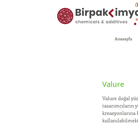
Anasayfa
Valure
Valure doğal yü
tasarımcıların y
kreasyonlarına k
kullanılabilmekt