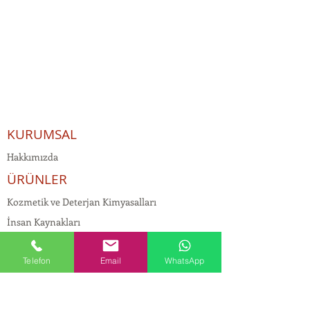
KURUMSAL
Hakkımızda
ÜRÜNLER
Kozmetik ve Deterjan Kimyasalları
İnsan Kaynakları
Kişisel Verilerin Korunması
Telefon
Email
WhatsApp
Kalite Politikamız
Tekstil Kimyasalları
Yapı Kimyasalları