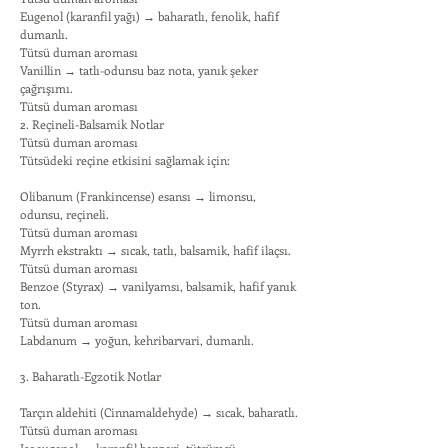
Eugenol (karanfil yağı) → baharatlı, fenolik, hafif
dumanlı.
Tütsü duman aroması
Vanillin → tatlı-odunsu baz nota, yanık şeker
çağrışımı.
Tütsü duman aroması
2. Reçineli-Balsamik Notlar
Tütsü duman aroması
Tütsüdeki reçine etkisini sağlamak için:
Olibanum (Frankincense) esansı → limonsu,
odunsu, reçineli.
Tütsü duman aroması
Myrrh ekstraktı → sıcak, tatlı, balsamik, hafif ilaçsı.
Tütsü duman aroması
Benzoe (Styrax) → vanilyamsı, balsamik, hafif yanık
ton.
Tütsü duman aroması
Labdanum → yoğun, kehribarvari, dumanlı.
3. Baharatlı-Egzotik Notlar
Tarçın aldehiti (Cinnamaldehyde) → sıcak, baharatlı.
Tütsü duman aroması