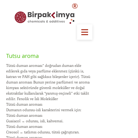
®
Tutsu aroma
Tütsü duman aroması” doğrudan duman elde
edilerek gıda veya parfüme eklenmez (çünkü is,
katran ve PAH gibi sağlıksız bileşenler içerir). Tütsü
duman aroması Bunun yerine parfümeri ve aroma
kimyası sektöründe güvenli moleküller ve doğal
ekstraktlar kullanılarak “yanmış-reçineli” etki taklit
edilir. Fenolik ve İsli Moleküller
Tütsü duman aroması
Dumanın odunsu-isli karakterini vermek için:
Tütsü duman aroması
Guaiacol → odunsu, isli, kahvemsi.
Tütsü duman aroması
Creosol → tatlımsı odunsu, tütsü çağrıştıran.
Tütsü duman aroması