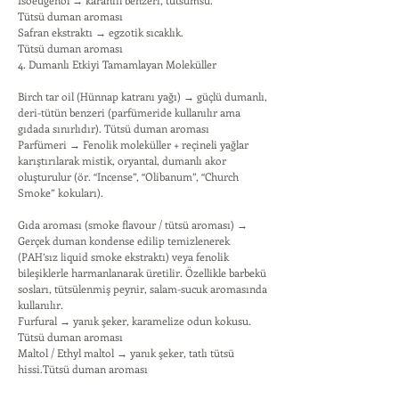
Isoeugenol → karanfil benzeri, tütsümsü.
Tütsü duman aroması
Safran ekstraktı → egzotik sıcaklık.
Tütsü duman aroması
4. Dumanlı Etkiyi Tamamlayan Moleküller
Birch tar oil (Hünnap katranı yağı) → güçlü dumanlı,
deri-tütün benzeri (parfümeride kullanılır ama
gıdada sınırlıdır). Tütsü duman aroması
Parfümeri → Fenolik moleküller + reçineli yağlar
karıştırılarak mistik, oryantal, dumanlı akor
oluşturulur (ör. “Incense”, “Olibanum”, “Church
Smoke” kokuları).
Gıda aroması (smoke flavour / tütsü aroması) →
Gerçek duman kondense edilip temizlenerek
(PAH’sız liquid smoke ekstraktı) veya fenolik
bileşiklerle harmanlanarak üretilir. Özellikle barbekü
sosları, tütsülenmiş peynir, salam-sucuk aromasında
kullanılır.
Furfural → yanık şeker, karamelize odun kokusu.
Tütsü duman aroması
Maltol / Ethyl maltol → yanık şeker, tatlı tütsü
hissi.Tütsü duman aroması