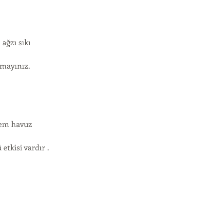
ağzı sıkı
amayınız.
hem havuz
tkisi vardır .