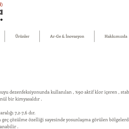
®
Ürünler
Ar-Ge & İnovasyon
Hakkımızda
uyu dezenfeksiyonunda kullanılan , %90 aktif klor içeren , stabi
nül bir kimyasaldır .
ralığı 7,2-7,6 dır.
 geç çözülme özelliği sayesinde yosunlaşma görülen bölgeler
anabilir .