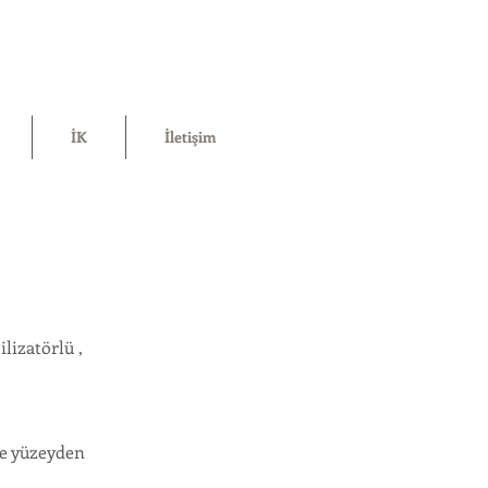
İK
İletişim
lizatörlü ,
de yüzeyden