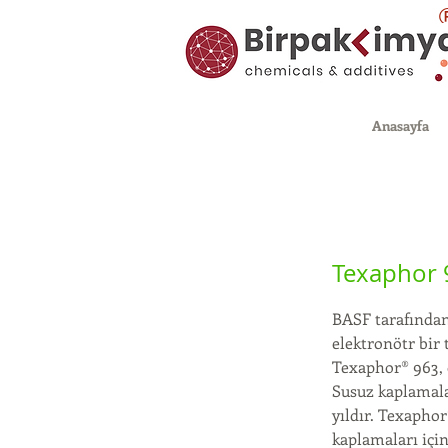
Anasayfa
Texaphor 
BASF tarafından
elektronötr bir 
Texaphor® 963, 
Susuz kaplamalar
yıldır. Texaphor
kaplamaları için