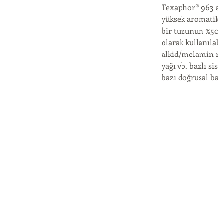
Texaphor® 963 ay
yüksek aromatik
bir tuzunun %50'
olarak kullanıla
alkid/melamin re
yağı vb. bazlı s
bazı doğrusal ba