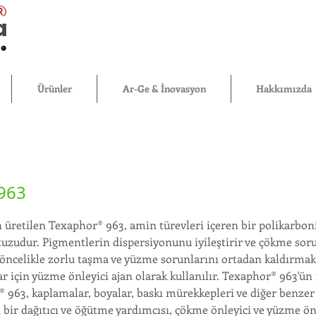
®
Ürünler
Ar-Ge & İnovasyon
Hakkımızda
963
 üretilen Texaphor® 963, amin türevleri içeren bir polikarbon
tuzudur. Pigmentlerin dispersiyonunu iyileştirir ve çökme sorun
öncelikle zorlu taşma ve yüzme sorunlarını ortadan kaldırmak i
 için yüzme önleyici ajan olarak kullanılır. Texaphor® 963'ün
® 963, kaplamalar, boyalar, baskı mürekkepleri ve diğer benzer
 bir dağıtıcı ve öğütme yardımcısı, çökme önleyici ve yüzme önl