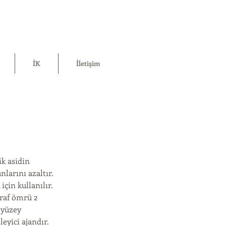
İK
İletişim
ik asidin
larını azaltır.
çin kullanılır.
 raf ömrü 2
 yüzey
eyici ajandır.