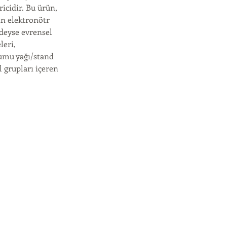
ricidir. Bu ürün,
in elektronötr
edeyse evrensel
leri,
humu yağı/stand
l grupları içeren