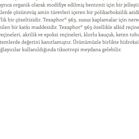
rıca organik olarak modifiye edilmiş bentonit için bir jelleşti
lerde çözünmüş amin türevleri içeren bir polikarboksilik asid
lik bir çözeltisidir. Texaphor® 963, susuz kaplamalar için ner
bilen bir katkı maddesidir. Texaphor® 963 özellikle alkid reçine
çineleri, akrilik ve epoksi reçineleri, klorlu kauçuk, keten to
istemlerde değerini kanıtlamıştır. Ürünümüzle birlikte hidroksi
ğlayıcılar kullanıldığında tiksotropi meydana gelebilir.