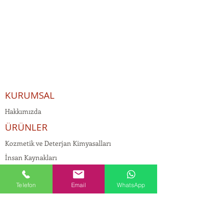
KURUMSAL
Hakkımızda
ÜRÜNLER
Kozmetik ve Deterjan Kimyasalları
İnsan Kaynakları
Kişisel Verilerin Korunması
Telefon
Email
WhatsApp
Kalite Politikamız
Tekstil Kimyasalları
Yapı Kimyasalları