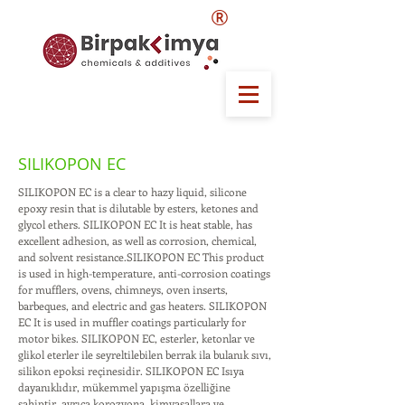
®
SILIKOPON EC
SILIKOPON EC is a clear to hazy liquid, silicone
epoxy resin that is dilutable by esters, ketones and
glycol ethers. SILIKOPON EC It is heat stable, has
excellent adhesion, as well as corrosion, chemical,
and solvent resistance.SILIKOPON EC This product
is used in high-temperature, anti-corrosion coatings
for mufflers, ovens, chimneys, oven inserts,
barbeques, and electric and gas heaters. SILIKOPON
EC It is used in muffler coatings particularly for
motor bikes. SILIKOPON EC, esterler, ketonlar ve
glikol eterler ile seyreltilebilen berrak ila bulanık sıvı,
silikon epoksi reçinesidir. SILIKOPON EC Isıya
dayanıklıdır, mükemmel yapışma özelliğine
sahiptir, ayrıca korozyona, kimyasallara ve