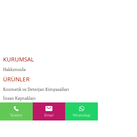
KURUMSAL
Hakkımızda
ÜRÜNLER
Kozmetik ve Deterjan Kimyasalları
İnsan Kaynakları
Kişisel Verilerin Korunması
Telefon
Email
WhatsApp
Kalite Politikamız
Tekstil Kimyasalları
Yapı Kimyasalları