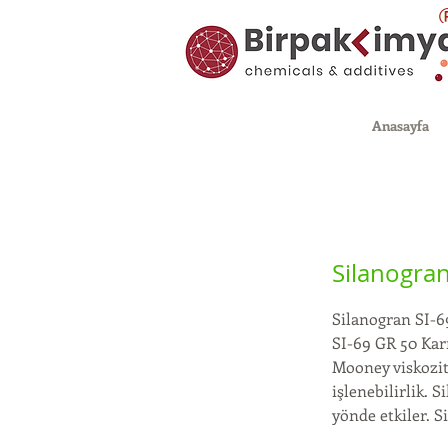
Anasayfa
Silanogran
Silanogran SI-6
SI-69 GR 50 Karı
Mooney viskozit
işlenebilirlik. 
yönde etkiler. 