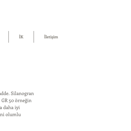
İK
İletişim
adde. Silanogran
69 GR 50 örneğin
a daha iyi
ini olumlu