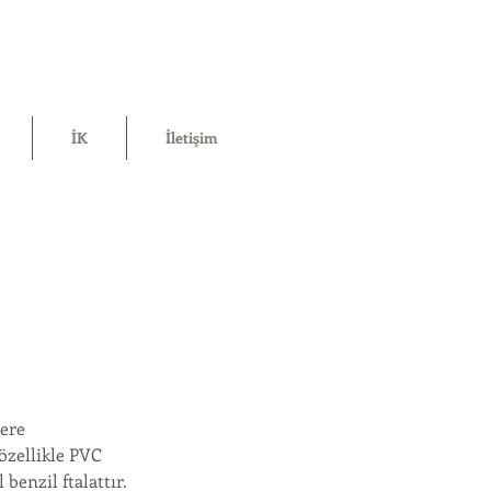
İK
İletişim
zere
, özellikle PVC
benzil ftalattır.