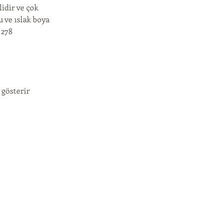
idir ve çok
u ve ıslak boya
 278
 gösterir