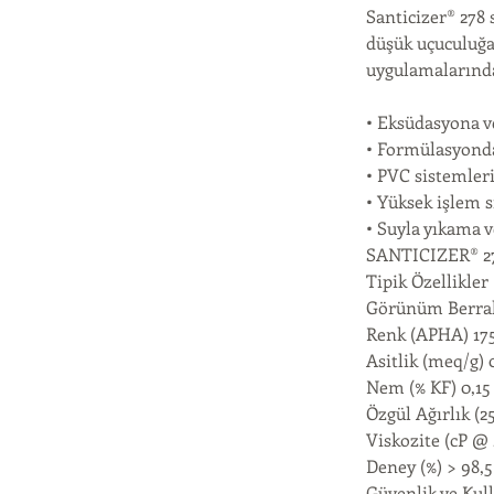
Santicizer® 278 
düşük uçuculuğa 
uygulamalarında
• Eksüdasyona ve
• Formülasyonda
• PVC sistemleri
• Yüksek işlem s
• Suyla yıkama 
SANTICIZER® 2
Tipik Özellikler
Görünüm Berrak
Renk (APHA) 17
Asitlik (meq/g) 
Nem (% KF) 0,15
Özgül Ağırlık (25
Viskozite (cP @ 
Deney (%) > 98,5
Güvenlik ve Ku