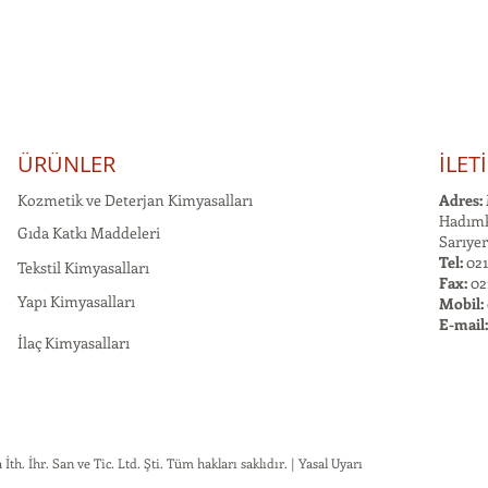
ÜRÜNLER
İLET
Kozmetik ve Deterjan Kimyasalları
Adres:
Hadımk
Gıda Katkı Maddeleri
Sarıyer
Tel:
021
Tekstil Kimyasalları
Fax:
02
Yapı Kimyasalları
Mobil:
E-mail
İlaç Kimyasalları
h. İhr. San ve Tic. Ltd. Şti. Tüm hakları saklıdır. | Yasal Uyarı