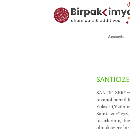
Anasayfa
SANTICIZE
SANTICIZER® 2
texanol benzil f
Yüksek Çözünürlü
Santicizer® 278
tasarlanmış, hızl
olmak üzere birç