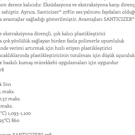
son derece kalıcıdır. Eksüdasyona ve ekstraksiyona karşı dirençl
sahiptir. Ayrıca, Santicizer® 278'in ses yalıtımı faydaları olduğ
 avantajlar sağladığı gösterilmiştir. Avantajları SANTICIZER®
 ekstraksiyona dirençli, çok kalıcı plastikleştirici
 çok yönlülük sağlayan birden fazla polimerle uyumluluk
nde verimi artırmak için hızlı eriyen plastikleştirici
ıcaklıklarında plastikleştiricinin tutulması için düşük uçuculuk
ve baskılı kumaş mürekkebi uygulamaları için uygundur
78
 Sıvı
5 maks.
0,37 maks.
 maks.
°C) 1,093-1,100
25°C) 860
llanım SANTICIZER® 278