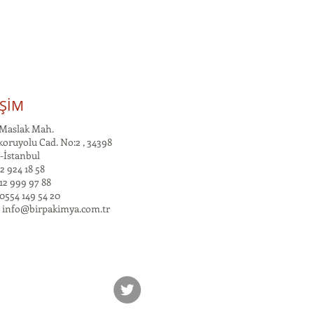
İŞİM
Maslak Mah.
oruyolu Cad. No:2 , 34398
-İstanbul
2 924 18 58
12 999 97 88
0554 149 54 20
:
info@birpakimya.com.tr