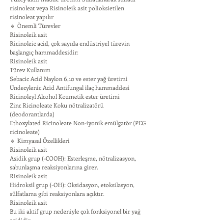
risinoleat veya Risinoleik asit polioksietilen
risinoleat yapılır
🔹 Önemli Türevler
Risinoleik asit
Ricinoleic acid, çok sayıda endüstriyel türevin
başlangıç hammaddesidir:
Risinoleik asit
Türev Kullanım
Sebacic Acid Naylon 6,10 ve ester yağ üretimi
Undecylenic Acid Antifungal ilaç hammaddesi
Ricinoleyl Alcohol Kozmetik ester üretimi
Zinc Ricinoleate Koku nötralizatörü
(deodorantlarda)
Ethoxylated Ricinoleate Non-iyonik emülgatör (PEG
ricinoleate)
🔹 Kimyasal Özellikleri
Risinoleik asit
Asidik grup (-COOH): Esterleşme, nötralizasyon,
sabunlaşma reaksiyonlarına girer.
Risinoleik asit
Hidroksil grup (-OH): Oksidasyon, etoksilasyon,
sülfatlama gibi reaksiyonlara açıktır.
Risinoleik asit
Bu iki aktif grup nedeniyle çok fonksiyonel bir yağ