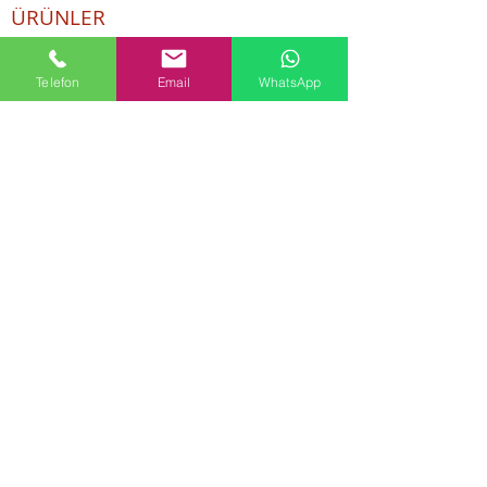
ÜRÜNLER
Kozmetik ve Deterjan Kimyasalları
Telefon
Email
WhatsApp
İnsan Kaynakları
Kişisel Verilerin Korunması
Kalite Politikamız
Tekstil Kimyasalları
Yapı Kimyasalları
İlaç Kimyasalları
© Copyright
İLETİŞİM
Adres:
Maslak Mah. Hadımkoruyolu Cad. No:2 ,
34398
Sarıyer-İstanbul
Tel:
0212 924 18 58
Fax:
0212 999 97 88
Mobil:
0554 149 54 20
E-mail:
info@birpakimya.com.tr