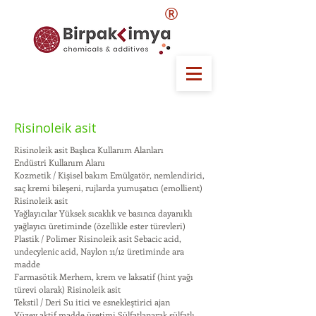
®
Risinoleik asit
Risinoleik asit Başlıca Kullanım Alanları
Endüstri Kullanım Alanı
Kozmetik / Kişisel bakım Emülgatör, nemlendirici,
saç kremi bileşeni, rujlarda yumuşatıcı (emollient)
Risinoleik asit
Yağlayıcılar Yüksek sıcaklık ve basınca dayanıklı
yağlayıcı üretiminde (özellikle ester türevleri)
Plastik / Polimer Risinoleik asit Sebacic acid,
undecylenic acid, Naylon 11/12 üretiminde ara
madde
Farmasötik Merhem, krem ve laksatif (hint yağı
türevi olarak) Risinoleik asit
Tekstil / Deri Su itici ve esnekleştirici ajan
Yüzey aktif madde üretimi Sülfatlanarak sülfatlı