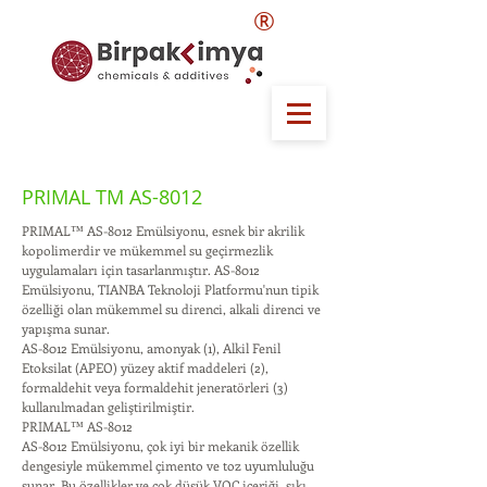
®
PRIMAL TM AS-8012
PRIMAL™ AS-8012 Emülsiyonu, esnek bir akrilik
kopolimerdir ve mükemmel su geçirmezlik
uygulamaları için tasarlanmıştır. AS-8012
Emülsiyonu, TIANBA Teknoloji Platformu'nun tipik
özelliği olan mükemmel su direnci, alkali direnci ve
yapışma sunar.
AS-8012 Emülsiyonu, amonyak (1), Alkil Fenil
Etoksilat (APEO) yüzey aktif maddeleri (2),
formaldehit veya formaldehit jeneratörleri (3)
kullanılmadan geliştirilmiştir.
PRIMAL™ AS-8012
AS-8012 Emülsiyonu, çok iyi bir mekanik özellik
dengesiyle mükemmel çimento ve toz uyumluluğu
sunar. Bu özellikler ve çok düşük VOC içeriği, sıkı