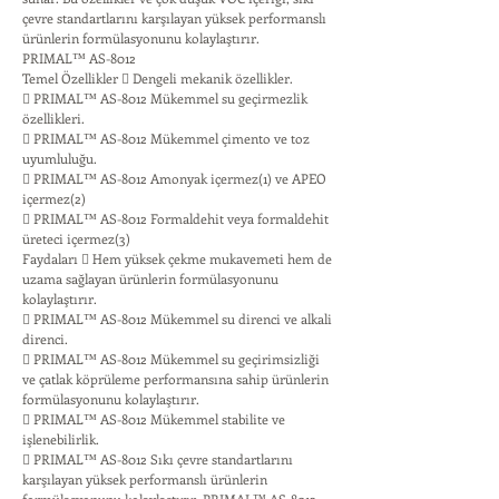
çevre standartlarını karşılayan yüksek performanslı
ürünlerin formülasyonunu kolaylaştırır.
PRIMAL™ AS-8012
Temel Özellikler  Dengeli mekanik özellikler.
 PRIMAL™ AS-8012 Mükemmel su geçirmezlik
özellikleri.
 PRIMAL™ AS-8012 Mükemmel çimento ve toz
uyumluluğu.
 PRIMAL™ AS-8012 Amonyak içermez(1) ve APEO
içermez(2)
 PRIMAL™ AS-8012 Formaldehit veya formaldehit
üreteci içermez(3)
Faydaları  Hem yüksek çekme mukavemeti hem de
uzama sağlayan ürünlerin formülasyonunu
kolaylaştırır.
 PRIMAL™ AS-8012 Mükemmel su direnci ve alkali
direnci.
 PRIMAL™ AS-8012 Mükemmel su geçirimsizliği
ve çatlak köprüleme performansına sahip ürünlerin
formülasyonunu kolaylaştırır.
 PRIMAL™ AS-8012 Mükemmel stabilite ve
işlenebilirlik.
 PRIMAL™ AS-8012 Sıkı çevre standartlarını
karşılayan yüksek performanslı ürünlerin