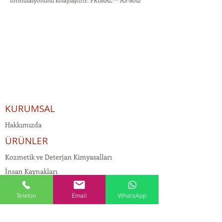
formülasyonunu kolaylaştırır. PRIMAL™ AS-8012
KURUMSAL
Hakkımızda
ÜRÜNLER
Kozmetik ve Deterjan Kimyasalları
İnsan Kaynakları
Kişisel Verilerin Korunması
Telefon
Email
WhatsApp
Kalite Politikamız
Tekstil Kimyasalları