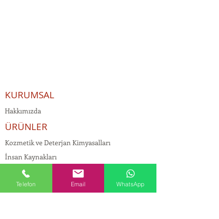
KURUMSAL
Hakkımızda
ÜRÜNLER
Kozmetik ve Deterjan Kimyasalları
İnsan Kaynakları
Kişisel Verilerin Korunması
Telefon
Email
WhatsApp
Kalite Politikamız
Tekstil Kimyasalları
Yapı Kimyasalları