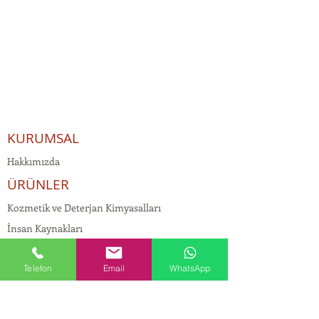
KURUMSAL
Hakkımızda
ÜRÜNLER
Kozmetik ve Deterjan Kimyasalları
İnsan Kaynakları
Kişisel Verilerin Korunması
Telefon
Email
WhatsApp
Kalite Politikamız
Tekstil Kimyasalları
Yapı Kimyasalları