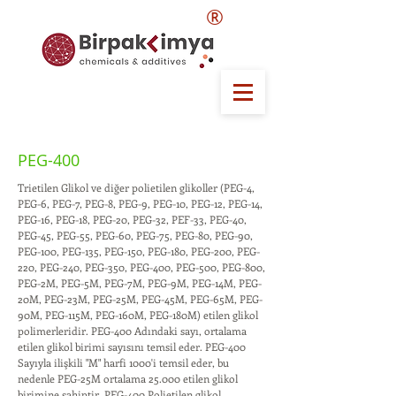
®
PEG-400
Trietilen Glikol ve diğer polietilen glikoller (PEG-4,
PEG-6, PEG-7, PEG-8, PEG-9, PEG-10, PEG-12, PEG-14,
PEG-16, PEG-18, PEG-20, PEG-32, PEF-33, PEG-40,
PEG-45, PEG-55, PEG-60, PEG-75, PEG-80, PEG-90,
PEG-100, PEG-135, PEG-150, PEG-180, PEG-200, PEG-
220, PEG-240, PEG-350, PEG-400, PEG-500, PEG-800,
PEG-2M, PEG-5M, PEG-7M, PEG-9M, PEG-14M, PEG-
20M, PEG-23M, PEG-25M, PEG-45M, PEG-65M, PEG-
90M, PEG-115M, PEG-160M, PEG-180M) etilen glikol
polimerleridir. PEG-400 Adındaki sayı, ortalama
etilen glikol birimi sayısını temsil eder. PEG-400
Sayıyla ilişkili "M" harfi 1000'i temsil eder, bu
nedenle PEG-25M ortalama 25.000 etilen glikol
birimine sahiptir. PEG-400 Polietilen glikol