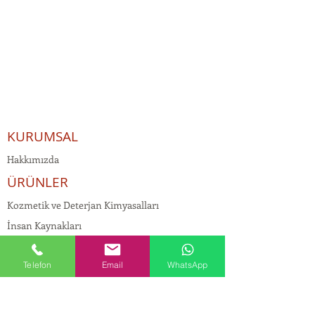
KURUMSAL
Hakkımızda
ÜRÜNLER
Kozmetik ve Deterjan Kimyasalları
İnsan Kaynakları
Kişisel Verilerin Korunması
Telefon
Email
WhatsApp
Kalite Politikamız
Tekstil Kimyasalları
Yapı Kimyasalları