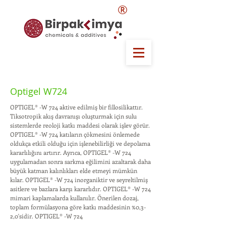
®
Optigel W724
OPTIGEL® -W 724 aktive edilmiş bir fillosilikattır.
Tiksotropik akış davranışı oluşturmak için sulu
sistemlerde reoloji katkı maddesi olarak işlev görür.
OPTIGEL® -W 724 katıların çökmesini önlemede
oldukça etkili olduğu için işlenebilirliği ve depolama
kararlılığını artırır. Ayrıca, OPTIGEL® -W 724
uygulamadan sonra sarkma eğilimini azaltarak daha
büyük katman kalınlıkları elde etmeyi mümkün
kılar. OPTIGEL® -W 724 inorganiktir ve seyreltilmiş
asitlere ve bazlara karşı kararlıdır. OPTIGEL® -W 724
mimari kaplamalarda kullanılır. Önerilen dozaj,
toplam formülasyona göre katkı maddesinin %0,3-
2,0'sidir. OPTIGEL® -W 724