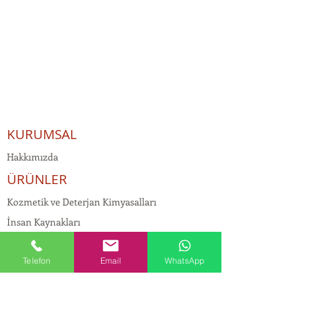
KURUMSAL
Hakkımızda
ÜRÜNLER
Kozmetik ve Deterjan Kimyasalları
İnsan Kaynakları
Kişisel Verilerin Korunması
Telefon
Email
WhatsApp
Kalite Politikamız
Tekstil Kimyasalları
Yapı Kimyasalları