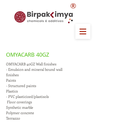
®
OMYACARB 40GZ
OMYACARB 40GZ Wall finishes
- Emulsion and mineral bound wall
finishes
Paints
- Structured paints
Plastics
- PVC plasticized/plastisols
 Floor coverings
Synthetic marble
Polymer concrete
Terrazzo