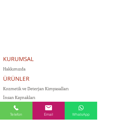
KURUMSAL
Hakkımızda
ÜRÜNLER
Kozmetik ve Deterjan Kimyasalları
İnsan Kaynakları
Kişisel Verilerin Korunması
Telefon
Email
WhatsApp
Kalite Politikamız
Tekstil Kimyasalları
Yapı Kimyasalları