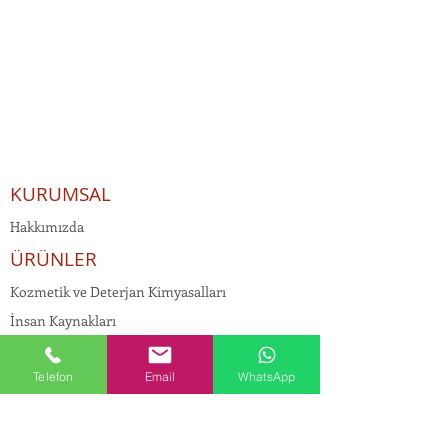
KURUMSAL
Hakkımızda
ÜRÜNLER
Kozmetik ve Deterjan Kimyasalları
İnsan Kaynakları
Kişisel Verilerin Korunması
Telefon
Email
WhatsApp
Kalite Politikamız
Tekstil Kimyasalları
Yapı Kimyasalları