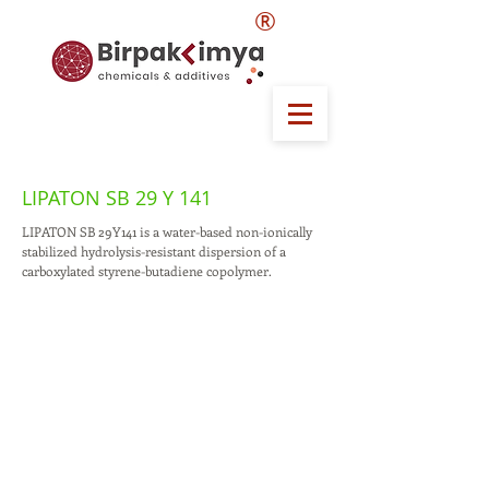
®
LIPATON SB 29 Y 141
LIPATON SB 29Y141 is a water-based non-ionically
stabilized hydrolysis-resistant dispersion of a
carboxylated styrene-butadiene copolymer.