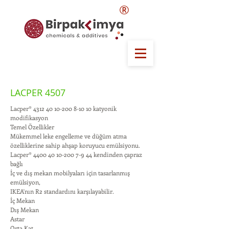
®
LACPER 4507
Lacper®
4312 40 10-200 8-10 10
katyonik
modifikasyon
Temel Özellikler
Mükemmel leke engelleme ve düğüm atma
özelliklerine sahip ahşap koruyucu emülsiyonu.
Lacper®
4400 40 10-200 7-9 44
kendinden çapraz
bağlı
İç ve dış mekan mobilyaları için tasarlanmış
emülsiyon,
IKEA'nın R2 standardını karşılayabilir.
İç Mekan
Dış Mekan
Astar
Orta Kat