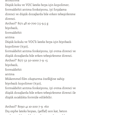
arındırma
Düşük koku ve VOC lateks boya için kopolimer,
formaldehit arıtma fonksiyonu, iyi fırçalama
direnci ve düşük dozajlarda bile erken tebeşirlenme
direnci.
Archsol®
8171 48 10-700 7
,5-9,5 g
biyobazlı,
formaldehit
arıtma
Düşük kokulu ve VOC'li lateks boya için biyobazlı
kopolimer (%30),
formaldehit arıtma fonksiyonu, iyi ovma direnci ve
düşük dozajlarda bile erken tebeşirlenme direnci.
Archsol®
8177 52 50-1000 7-9
<5
biyobazlı,
formaldehit
arıtma
Mükemmel film oluşturma özelliğine sahip
biyobazlı kopolimer (%30),
formaldehit arıtma fonksiyonu, iyi ovma direnci ve
düşük dozajlarda bile erken tebeşirlenme direnci ile
düşük sıcaklıkta formüle edilebilir.
Archsol®
8090 41 10-200 7-9
>60
Dış cephe lateks boyası, (şeffaf) son kat, beton