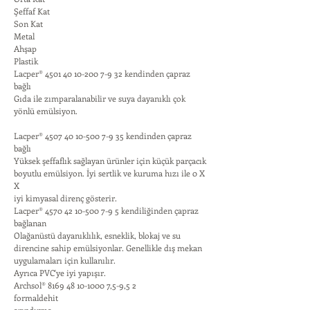
Şeffaf Kat
Son Kat
Metal
Ahşap
Plastik
Lacper®
4501 40 10-200 7-9 32
kendinden çapraz
bağlı
Gıda ile zımparalanabilir ve suya dayanıklı çok
yönlü emülsiyon.
Lacper®
4507 40 10-500 7-9 35
kendinden çapraz
bağlı
Yüksek şeffaflık sağlayan ürünler için küçük parçacık
boyutlu emülsiyon. İyi sertlik ve kuruma hızı ile 0 X
X
iyi kimyasal direnç gösterir.
Lacper®
4570 42 10-500 7-9 5
kendiliğinden çapraz
bağlanan
Olağanüstü dayanıklılık, esneklik, blokaj ve su
direncine sahip emülsiyonlar. Genellikle dış mekan
uygulamaları için kullanılır.
Ayrıca PVC'ye iyi yapışır.
Archsol®
8169 48 10-1000 7
,5-9,5 2
formaldehit