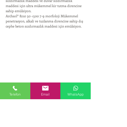
sızdırmazlık maddesi ve duvar sızdırmazlık
maddesi için ultra mükemmel kir tutma direncine
sahip emülsiyon.
Archsol® 8210 30 <500 7-9 morfoloji Mükemmel
penetrasyon, alkali ve tuzlanma direncine sahip dış
cephe beton sızdırmazlık maddesi için emülsiyon.
KURUMSAL
Telefon
Email
WhatsApp
Hakkımızda
ÜRÜNLER
Kozmetik ve Deterjan Kimyasalları
İnsan Kaynakları