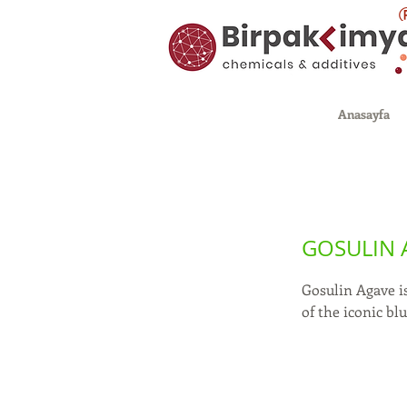
Anasayfa
GOSULIN 
Gosulin Agave is
of the iconic bl