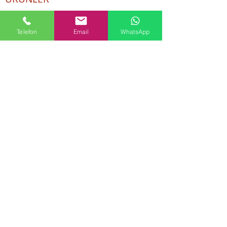
Kozmetik ve Deterjan Kimyasalları
İnsan Kaynakları
Telefon
Email
WhatsApp
Kişisel Verilerin Korunması
Kalite Politikamız
Tekstil Kimyasalları
Yapı Kimyasalları
İlaç Kimyasalları
© Copyright
İLETİŞİM
Adres:
Maslak Mah. Hadımkoruyolu Cad. No:2 ,
34398
Sarıyer-İstanbul
Tel:
0212 924 18 58
Fax:
0212 999 97 88
Mobil:
0554 149 54 20
E-mail:
info@birpakimya.com.tr