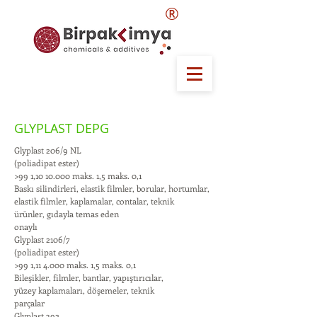
®
GLYPLAST DEPG
Glyplast 206/9 NL
(poliadipat ester)
>99 1,
10 10.000
maks. 1,5 maks. 0,1
Baskı silindirleri, elastik filmler, borular, hortumlar,
elastik filmler, kaplamalar, contalar, teknik
ürünler, gıdayla temas eden
onaylı
Glyplast 2106/7
(poliadipat ester)
>99 1,11 4.000 maks. 1,5 maks. 0,1
Bileşikler, filmler, bantlar, yapıştırıcılar,
yüzey kaplamaları, döşemeler, teknik
parçalar
Glyplast 392