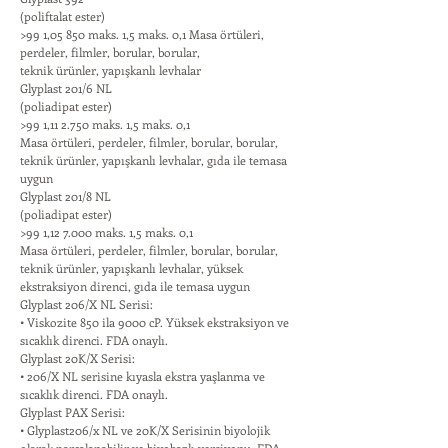
(poliftalat ester)
>99 1,05 850 maks. 1,5 maks. 0,1 Masa örtüleri,
perdeler, filmler, borular, borular,
teknik ürünler, yapışkanlı levhalar
Glyplast 201/6 NL
(poliadipat ester)
>99 1,11 2.750 maks. 1,5 maks. 0,1
Masa örtüleri, perdeler, filmler, borular, borular,
teknik ürünler, yapışkanlı levhalar, gıda ile temasa
uygun
Glyplast 201/8 NL
(poliadipat ester)
>99 1,12 7.000 maks. 1,5 maks. 0,1
Masa örtüleri, perdeler, filmler, borular, borular,
teknik ürünler, yapışkanlı levhalar, yüksek
ekstraksiyon direnci, gıda ile temasa uygun
Glyplast 206/X NL Serisi:
• Viskozite 850 ila 9000 cP. Yüksek ekstraksiyon ve
sıcaklık direnci. FDA onaylı.
Glyplast 20K/X Serisi:
• 206/X NL serisine kıyasla ekstra yaşlanma ve
sıcaklık direnci. FDA onaylı.
Glyplast PAX Serisi:
• Glyplast206/x NL ve 20K/X Serisinin biyolojik