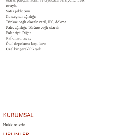
olarak parçalanabilir ve biyobazlı versiyonu. FDA
onaylı.
Satış şekli: Sıvı
Konteyner ağırlığı:
Türüne bağlı olarak: varil, IBC, dökme
Palet ağırlığı: Türüne bağlı olarak
Palet tipi: Diğer
Raf ömrü: 24 ay
Özel depolama koşulları:
Özel bir gereklilik yok
KURUMSAL
Hakkımızda
ÜRÜNLER