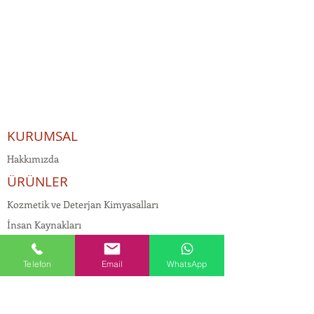
KURUMSAL
Hakkımızda
ÜRÜNLER
Kozmetik ve Deterjan Kimyasalları
İnsan Kaynakları
Kişisel Verilerin Korunması
Telefon
Email
WhatsApp
Kalite Politikamız
Tekstil Kimyasalları
Yapı Kimyasalları