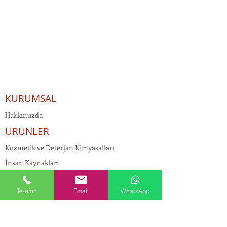
KURUMSAL
Hakkımızda
ÜRÜNLER
Kozmetik ve Deterjan Kimyasalları
İnsan Kaynakları
Kişisel Verilerin Korunması
Telefon
Email
WhatsApp
Kalite Politikamız
Tekstil Kimyasalları
Yapı Kimyasalları