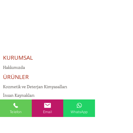
KURUMSAL
Hakkımızda
ÜRÜNLER
Kozmetik ve Deterjan Kimyasalları
İnsan Kaynakları
Kişisel Verilerin Korunması
Telefon
Email
WhatsApp
Kalite Politikamız
Tekstil Kimyasalları
Yapı Kimyasalları