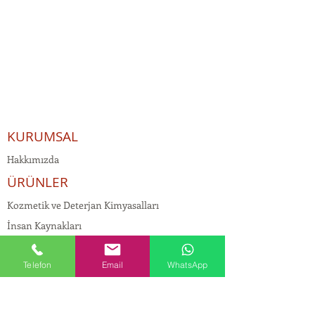
KURUMSAL
Hakkımızda
ÜRÜNLER
Kozmetik ve Deterjan Kimyasalları
İnsan Kaynakları
Kişisel Verilerin Korunması
Telefon
Email
WhatsApp
Kalite Politikamız
Tekstil Kimyasalları
Yapı Kimyasalları