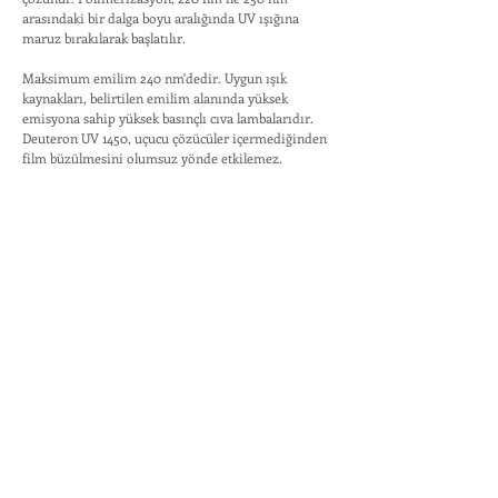
arasındaki bir dalga boyu aralığında UV ışığına
maruz bırakılarak başlatılır.
Maksimum emilim 240 nm'dedir. Uygun ışık
kaynakları, belirtilen emilim alanında yüksek
emisyona sahip yüksek basınçlı cıva lambalarıdır.
Deuteron UV 1450, uçucu çözücüler içermediğinden
film büzülmesini olumsuz yönde etkilemez.