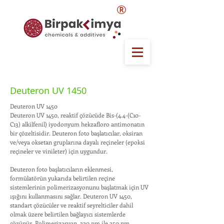
®
Deuteron UV 1450
Deuteron UV 1450
Deuteron UV 1450, reaktif çözücüde Bis-(4.4-(C10-
C13) alkilfenil) iyodonyum hekzafloro antimonatın
bir çözeltisidir. Deuteron foto başlatıcılar, oksiran
ve/veya oksetan gruplarına dayalı reçineler (epoksi
reçineler ve vinileter) için uygundur.
Deuteron foto başlatıcıların eklenmesi,
formülatörün yukarıda belirtilen reçine
sistemlerinin polimerizasyonunu başlatmak için UV
ışığını kullanmasını sağlar. Deuteron UV 1450,
standart çözücüler ve reaktif seyrelticiler dahil
olmak üzere belirtilen bağlayıcı sistemlerde
çözünür. Polimerizasyon, 220 nm ile 250 nm