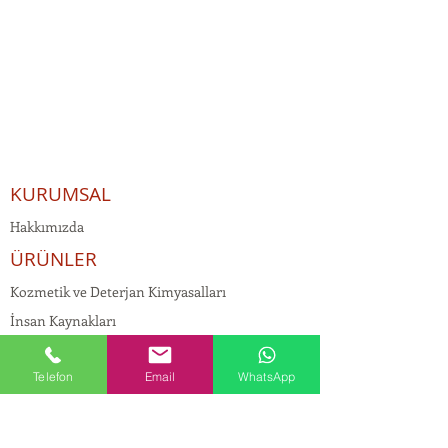
KURUMSAL
Hakkımızda
ÜRÜNLER
Kozmetik ve Deterjan Kimyasalları
İnsan Kaynakları
Kişisel Verilerin Korunması
Telefon
Email
WhatsApp
Kalite Politikamız
Tekstil Kimyasalları
Yapı Kimyasalları