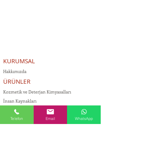
KURUMSAL
Hakkımızda
ÜRÜNLER
Kozmetik ve Deterjan Kimyasalları
İnsan Kaynakları
Kişisel Verilerin Korunması
Telefon
Email
WhatsApp
Kalite Politikamız
Tekstil Kimyasalları
Yapı Kimyasalları