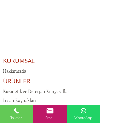
KURUMSAL
Hakkımızda
ÜRÜNLER
Kozmetik ve Deterjan Kimyasalları
İnsan Kaynakları
Kişisel Verilerin Korunması
Telefon
Email
WhatsApp
Kalite Politikamız
Tekstil Kimyasalları
Yapı Kimyasalları