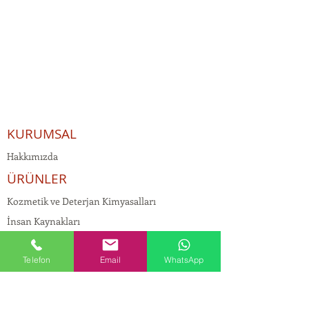
KURUMSAL
Hakkımızda
ÜRÜNLER
Kozmetik ve Deterjan Kimyasalları
İnsan Kaynakları
Kişisel Verilerin Korunması
Telefon
Email
WhatsApp
Kalite Politikamız
Tekstil Kimyasalları
Yapı Kimyasalları