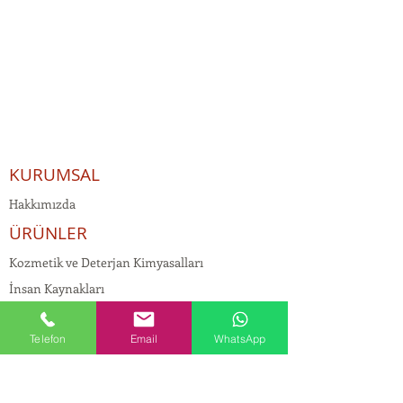
KURUMSAL
Hakkımızda
ÜRÜNLER
Kozmetik ve Deterjan Kimyasalları
İnsan Kaynakları
Kişisel Verilerin Korunması
Telefon
Email
WhatsApp
Kalite Politikamız
Tekstil Kimyasalları
Yapı Kimyasalları